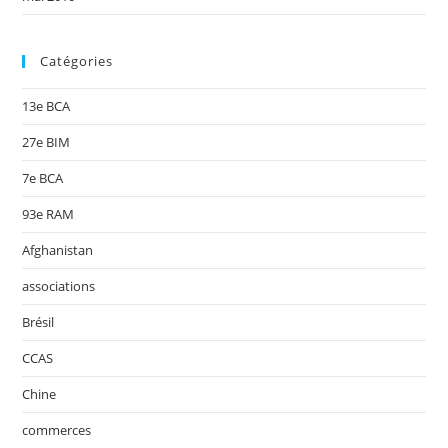
Catégories
13e BCA
27e BIM
7e BCA
93e RAM
Afghanistan
associations
Brésil
CCAS
Chine
commerces