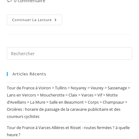
Commentaires
0 commentaire
publication :
de
la
publication :
Émission
Continuer La Lecture
Télé
Sur
Les
Gangs
De
Braqueurs
À
Pre
Lyon
Es
Et
Les
to
Règlements
De
Articles Récents
clo
Compte
À
the
Grenoble
Tour de France à Voiron > Tullins > Noyarey > Veurey > Sassenage >
sea
Lans en Vercors > Moucherotte > Claix > Varces > Vif > Motte
pan
d’Aveillans > La Mure > Salle en Beaumont > Corps > Champsaur >
Orcières : horaire de passage de la caravane publicitaire et des
coureurs cyclistes
Tour de France à Varces Allières et Risset : routes fermées ? à quelle
heure ?