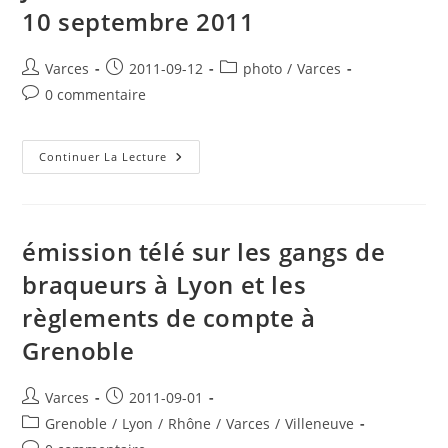
20
10 septembre 2011
Septembre
2011
Par
Varces
Auteur/autrice
Publication
Post
Varces
2011-09-12
photo
/
Varces
Animation
Et
de
publiée :
category:
Commentaires
0 commentaire
Culture
la
de
publication :
la
publication :
Poubelles
Continuer La Lecture
Incendiées
Avenue
Joliot
Curie
Dans
La
émission télé sur les gangs de
Nuit
Du
braqueurs à Lyon et les
9
Au
règlements de compte à
10
Septembre
2011
Grenoble
Auteur/autrice
Publication
Varces
2011-09-01
de
publiée :
Post
Grenoble
/
Lyon
/
Rhône
/
Varces
/
Villeneuve
la
category: