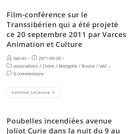
Film-conférence sur le
Transsibérien qui a été projeté
ce 20 septembre 2011 par Varces
Animation et Culture
Auteur/autrice
Publication
Varces
2011-09-26
de
publiée :
Post
associations
/
Chine
/
Mongolie
/
Russie
/
VAC
la
category:
Commentaires
0 commentaire
publication :
de
la
publication :
Film-
Continuer La Lecture
Conférence
Sur
Le
Transsibérien
Qui
A
Poubelles incendiées avenue
Été
Projeté
Joliot Curie dans la nuit du 9 au
Ce