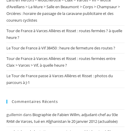
Lans en Vercors > Moucherotte > Claix > Varces > Vif > Motte
pan
d’Aveillans > La Mure > Salle en Beaumont > Corps > Champsaur >
Orcières : horaire de passage de la caravane publicitaire et des
coureurs cyclistes
Tour de France à Varces Allières et Risset : routes fermées ? à quelle
heure ?
Le Tour de France à Vif 38450 : heure de fermeture des routes ?
Tour de France à Varces Allières et Risset : routes fermées entre
Claix > Varces > Vif, à quelle heure ?
Le Tour de France passe à Varces Allières et Risset : photos du
parcours à J-1
Commentaires Récents
guillemin
dans
Biographie de Fabien Willm, adjudant-chef au 93e
RAM de Varces, tué en Afghanistan le 20 janvier 2012 (actualisée)