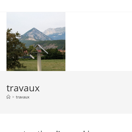
Skip
to
content
travaux
>
travaux