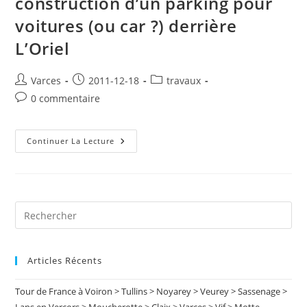
construction d’un parking pour
voitures (ou car ?) derrière
L’Oriel
Auteur/autrice
Publication
Post
Varces
2011-12-18
travaux
de
publiée :
category:
Commentaires
0 commentaire
la
de
publication :
la
publication :
Construction
Continuer La Lecture
D’un
Parking
Pour
Voitures
(ou
Car
?)
Pre
Derrière
Es
L’Oriel
to
Articles Récents
clo
the
Tour de France à Voiron > Tullins > Noyarey > Veurey > Sassenage >
sea