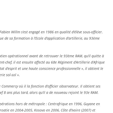
 Fabien Willm s’est engagé en 1986 en qualité d’élève sous-officier.
sue de sa formation à l’Ecole d’application d’artillerie, au 93ème
utien opérationnel avant de retrouver le 93ème RAM, qu’il quitte à
chef, il est ensuite affecté au 68e Régiment d’Artillerie d’Afrique
 d’esprit et une haute conscience professionnelle », il obtient le
rie sol-sol ».
 Commercy où il la fonction d’officier observateur. Il obtient ses
f 8 ans plus tard, alors qu’il a de nouveau rejoint le 93e RAM.
pérations hors de métropole : Centrafrique en 1996, Guyane en
roatie en 2004-2005, Kosovo en 2006, Côte d’Ivoire (2007) et