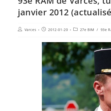
93e RAM de Varces, tu
janvier 2012 (actualis
Auteur/autrice
Publication
Post
Varces
2012-01-20
27e BIM
/
93e 
de
publiée :
category:
la
publication :