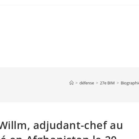
>
défense
>
27e BIM
>
Biographi
Willm, adjudant-chef au