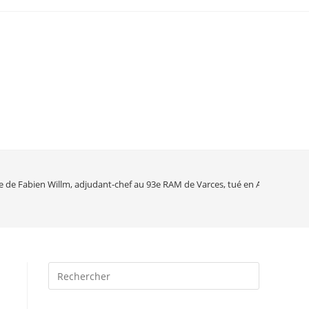
e de Fabien Willm, adjudant-chef au 93e RAM de Varces, tué en Afghanistan le
Press
Escape
to