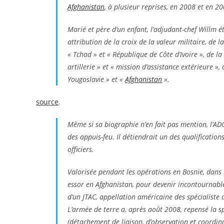
Afghanistan
, à plusieur reprises, en 2008 et en 2
Marié et père d’un enfant, l’adjudant-chef Willm ét
attribution de la croix de la valeur militaire, de 
« Tchad » et « République de Côte d’Ivoire », de l
artillerie » et « mission d’assistance extérieure 
Yougoslavie » et «
Afghanistan
».
source
.
Même si sa biographie n’en fait pas mention, l’AD
des appuis-feu. Il détiendrait un des qualificatio
officiers.
Valorisée pendant les opérations en Bosnie, dans l
essor en Afghanistan, pour devenir incontournable,
d’un JTAC, appellation américaine des spécialiste
L’armée de terre a, après août 2008, repensé la s
(détachement de liaison, d’observation et coordina