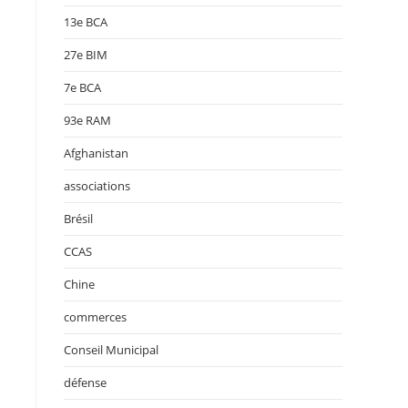
13e BCA
27e BIM
7e BCA
93e RAM
Afghanistan
associations
Brésil
CCAS
Chine
commerces
Conseil Municipal
défense