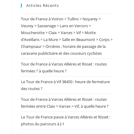
Articles Récents
close
the
Tour de France à Voiron > Tullins > Noyarey >
search
Veurey > Sassenage > Lans en Vercors >
panel.
Moucherotte > Claix > Varces > Vif > Motte
d’Aveillans > La Mure > Salle en Beaumont > Corps >
Champsaur > Orcières : horaire de passage de la
caravane publicitaire et des coureurs cyclistes
Tour de France à Varces Allières et Risset : routes
fermées ? à quelle heure ?
Le Tour de France à Vif 38450 : heure de fermeture
des routes ?
Tour de France à Varces Allières et Risset : routes
fermées entre Claix > Varces > Vif, à quelle heure ?
Le Tour de France passe à Varces Allières et Risset :
photos du parcours à J-1