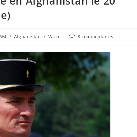
é en Afghanistan le 20
ée)
Commentaires
RAM
/
Afghanistan
/
Varces
3 commentaires
de
la
publication :