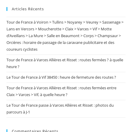
to
Articles Récents
clo
the
Tour de France à Voiron > Tullins > Noyarey > Veurey > Sassenage >
sea
Lans en Vercors > Moucherotte > Claix > Varces > Vif > Motte
pan
d’Aveillans > La Mure > Salle en Beaumont > Corps > Champsaur >
Orcières : horaire de passage de la caravane publicitaire et des
coureurs cyclistes
Tour de France à Varces Allières et Risset : routes fermées ? à quelle
heure ?
Le Tour de France à Vif 38450 : heure de fermeture des routes ?
Tour de France à Varces Allières et Risset : routes fermées entre
Claix > Varces > Vif, à quelle heure ?
Le Tour de France passe à Varces Allières et Risset : photos du
parcours à J-1
Commentaires Récents