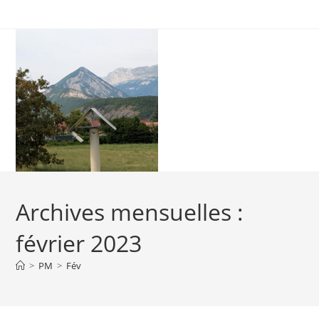
Skip
to
content
Archives mensuelles :
février 2023
>
PM
>
Fév