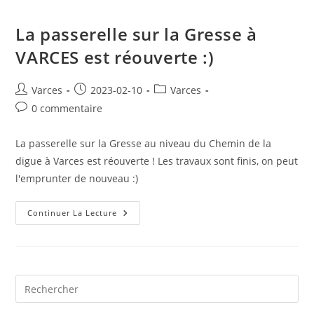
La passerelle sur la Gresse à
VARCES est réouverte :)
Auteur/autrice
Publication
Post
Varces
2023-02-10
Varces
de
publiée :
category:
Commentaires
0 commentaire
la
de
publication :
la
La passerelle sur la Gresse au niveau du Chemin de la
publication :
digue à Varces est réouverte ! Les travaux sont finis, on peut
l'emprunter de nouveau :)
La
Continuer La Lecture
Passerelle
Sur
La
Gresse
À
VARCES
Est
Pre
Réouverte
Es
:)