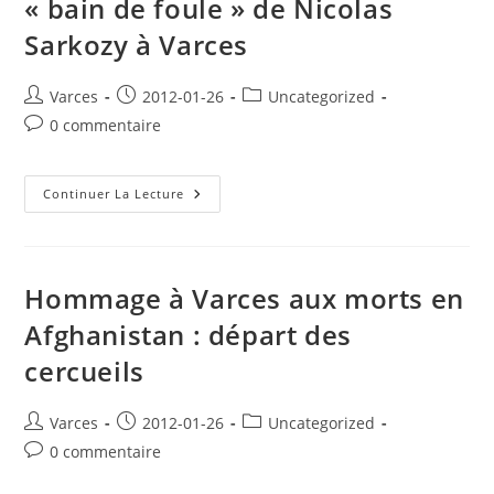
« bain de foule » de Nicolas
Troupes
Et
Sarkozy à Varces
Discours
De
Nicolas
Sarkozy
Auteur/autrice
Publication
Post
Varces
2012-01-26
Uncategorized
À
de
publiée :
category:
Varces
Commentaires
0 commentaire
En
la
de
Hommage
publication :
Aux
la
4
publication :
« Bain
Continuer La Lecture
Morts
De
En
Foule »
Afghanistan
De
Nicolas
Sarkozy
À
Hommage à Varces aux morts en
Varces
Afghanistan : départ des
cercueils
Auteur/autrice
Publication
Post
Varces
2012-01-26
Uncategorized
de
publiée :
category:
Commentaires
0 commentaire
la
de
publication :