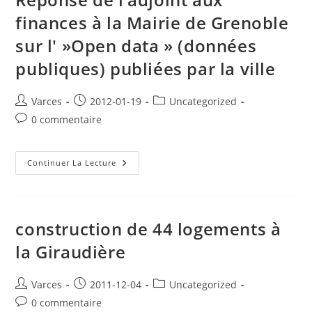
Un
Hommage
finances à la Mairie de Grenoble
National
Aux
sur l' »Open data » (données
3
Soldats
Du
publiques) publiées par la ville
93e
RAM
Tués
En
Auteur/autrice
Publication
Post
Varces
2012-01-19
Uncategorized
Afghanistan
de
publiée :
category:
Commentaires
0 commentaire
la
de
publication :
la
publication :
Réponse
Continuer La Lecture
De
L’adjoint
Aux
Finances
À
La
construction de 44 logements à
Mairie
De
la Giraudière
Grenoble
Sur
L' »Open
Data »
Auteur/autrice
Publication
Post
Varces
2011-12-04
Uncategorized
(données
de
publiée :
category:
Publiques)
Commentaires
0 commentaire
Publiées