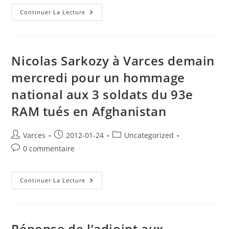
la
publication :
Hommage
Continuer La Lecture
À
Varces
Aux
Morts
En
Afghanistan
Nicolas Sarkozy à Varces demain
:
Départ
mercredi pour un hommage
Des
Cercueils
national aux 3 soldats du 93e
RAM tués en Afghanistan
Auteur/autrice
Publication
Post
Varces
2012-01-24
Uncategorized
de
publiée :
category:
Commentaires
0 commentaire
la
de
publication :
la
publication :
Nicolas
Continuer La Lecture
Sarkozy
À
Varces
Demain
Mercredi
Pour
Réponse de l’adjoint aux