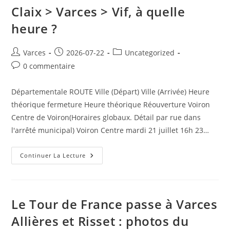
Fermeture
Claix > Varces > Vif, à quelle
Des
Routes
?
heure ?
Auteur/autrice
Publication
Post
Varces
2026-07-22
Uncategorized
de
publiée :
category:
Commentaires
0 commentaire
la
de
publication :
la
Départementale ROUTE Ville (Départ) Ville (Arrivée) Heure
publication :
théorique fermeture Heure théorique Réouverture Voiron
Centre de Voiron(Horaires globaux. Détail par rue dans
l'arrêté municipal) Voiron Centre mardi 21 juillet 16h 23…
Tour
Continuer La Lecture
De
France
À
Varces
Allières
Et
Le Tour de France passe à Varces
Risset
:
Allières et Risset : photos du
Routes
Fermées