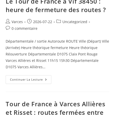
Le Tour de France à Vif 38450 :
heure de fermeture des routes ?
Auteur/autrice
Publication
Post
Varces
2026-07-22
Uncategorized
de
publiée :
category:
Commentaires
0 commentaire
la
de
publication :
la
Départementale / sortie Autoroute ROUTE Ville (Départ) Ville
publication :
(Arrivée) Heure théorique fermeture Heure théorique
Réouverture Départementale D1075 Claix Pont Rouge
Varces Allières et Risset 11h15 15h30 Départementale
D1075 Varces Allières…
Le
Continuer La Lecture
Tour
De
France
À
Vif
38450
Tour de France à Varces Allières
:
Heure
et Risset : routes fermées entre
De