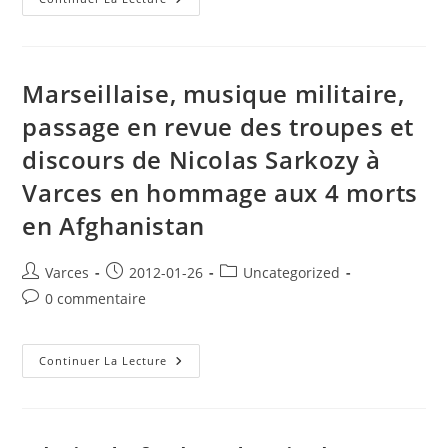
Municipales
À
St-
PAUL-
DE-
VARCES
Marseillaise, musique militaire,
Les
28
passage en revue des troupes et
Avril
Et
discours de Nicolas Sarkozy à
5
Mai
2024
Varces en hommage aux 4 morts
en Afghanistan
Auteur/autrice
Publication
Post
Varces
2012-01-26
Uncategorized
de
publiée :
category:
Commentaires
0 commentaire
la
de
publication :
la
publication :
Marseillaise,
Continuer La Lecture
Musique
Militaire,
Passage
En
Revue
Des