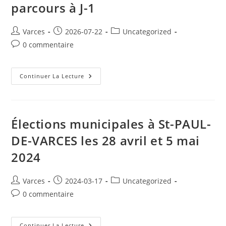
parcours à J-1
Entre
Claix
>
Varces
Auteur/autrice
Publication
Post
Varces
2026-07-22
Uncategorized
>
Vif,
de
publiée :
category:
Commentaires
0 commentaire
À
la
Quelle
de
Heure
publication :
la
?
publication :
Le
Continuer La Lecture
Tour
De
France
Passe
À
Varces
Élections municipales à St-PAUL-
Allières
Et
DE-VARCES les 28 avril et 5 mai
Risset
:
2024
Photos
Du
Parcours
À
Auteur/autrice
Publication
Post
Varces
2024-03-17
Uncategorized
J-
1
de
publiée :
category:
Commentaires
0 commentaire
la
de
publication :
la
publication :
Élections
Continuer La Lecture