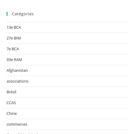
Catégories
13e BCA
27e BIM
7e BCA
93e RAM
Afghanistan
associations
Brésil
CCAS
Chine
commerces