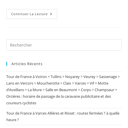
la
de
Par
publication :
La
la
Ville
publication :
Construction
Continuer La Lecture
De
44
Logements
À
La
Giraudière
Pre
Es
to
Articles Récents
clo
the
Tour de France à Voiron > Tullins > Noyarey > Veurey > Sassenage >
sea
Lans en Vercors > Moucherotte > Claix > Varces > Vif > Motte
pan
d’Aveillans > La Mure > Salle en Beaumont > Corps > Champsaur >
Orcières : horaire de passage de la caravane publicitaire et des
coureurs cyclistes
Tour de France à Varces Allières et Risset : routes fermées ? à quelle
heure ?