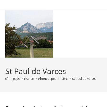
Skip
to
content
St Paul de Varces
>
pays
>
France
>
Rhône-Alpes
>
Isère
>
St Paul de Varces