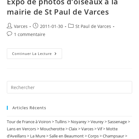
Expo de photos d’oiseaux à la
mairie de St Paul de Varces
Auteur/autrice
Publication
Post
Varces
2011-01-30
St Paul de Varces
de
publiée :
category:
Commentaires
1 commentaire
la
de
publication :
la
publication :
Expo
Continuer La Lecture
De
Photos
D’oiseaux
À
La
Mairie
De
Pre
St
Es
Paul
De
to
Varces
Articles Récents
clo
the
Tour de France à Voiron > Tullins > Noyarey > Veurey > Sassenage >
sea
Lans en Vercors > Moucherotte > Claix > Varces > Vif > Motte
pan
d’Aveillans > La Mure > Salle en Beaumont > Corps > Champsaur >