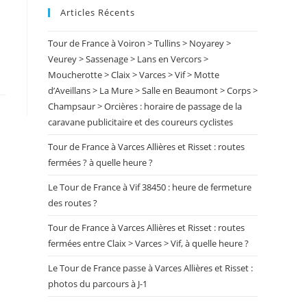
Articles Récents
close
the
Tour de France à Voiron > Tullins > Noyarey >
search
Veurey > Sassenage > Lans en Vercors >
panel.
Moucherotte > Claix > Varces > Vif > Motte
d’Aveillans > La Mure > Salle en Beaumont > Corps >
Champsaur > Orcières : horaire de passage de la
caravane publicitaire et des coureurs cyclistes
Tour de France à Varces Allières et Risset : routes
fermées ? à quelle heure ?
Le Tour de France à Vif 38450 : heure de fermeture
des routes ?
Tour de France à Varces Allières et Risset : routes
fermées entre Claix > Varces > Vif, à quelle heure ?
Le Tour de France passe à Varces Allières et Risset :
photos du parcours à J-1