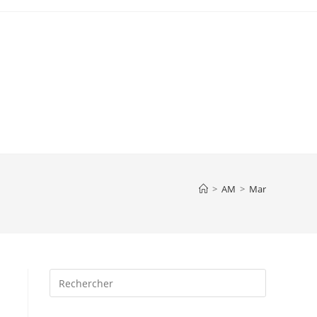
>
AM
>
Mar
Press
Escape
to