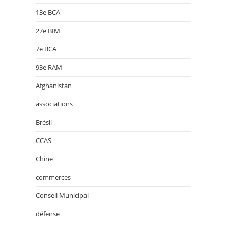
13e BCA
27e BIM
7e BCA
93e RAM
Afghanistan
associations
Brésil
CCAS
Chine
commerces
Conseil Municipal
défense