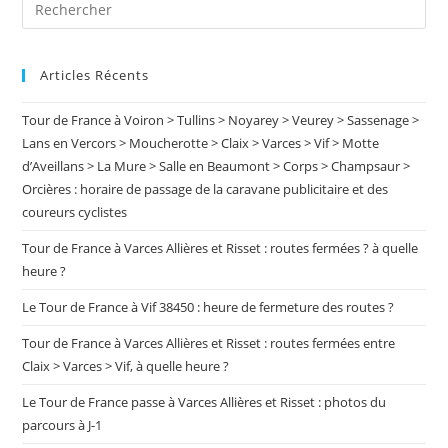
Pre
Seront
Es
Présents
À
to
Varces
Le
Articles Récents
clo
11
Août
the
2012
Tour de France à Voiron > Tullins > Noyarey > Veurey > Sassenage >
Pour
sea
Rendre
Lans en Vercors > Moucherotte > Claix > Varces > Vif > Motte
pan
Hommage
d’Aveillans > La Mure > Salle en Beaumont > Corps > Champsaur >
Au
Major
Orcières : horaire de passage de la caravane publicitaire et des
Franck
BOUZET,
coureurs cyclistes
Mort
Pour
Tour de France à Varces Allières et Risset : routes fermées ? à quelle
La
France
heure ?
En
Afghanistan
Le Tour de France à Vif 38450 : heure de fermeture des routes ?
Tour de France à Varces Allières et Risset : routes fermées entre
Claix > Varces > Vif, à quelle heure ?
Le Tour de France passe à Varces Allières et Risset : photos du
parcours à J-1