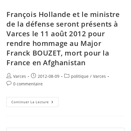
François Hollande et le ministre
de la défense seront présents à
Varces le 11 août 2012 pour
rendre hommage au Major
Franck BOUZET, mort pour la
France en Afghanistan
Auteur/autrice
Publication
Post
Varces
2012-08-09
politique
/
Varces
de
publiée :
category:
Commentaires
0 commentaire
la
de
publication :
la
publication :
François
Continuer La Lecture
Hollande
Et
Le
Ministre
De
La
Défense