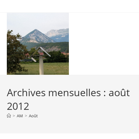
Skip
to
content
Archives mensuelles : août
2012
>
AM
>
Août