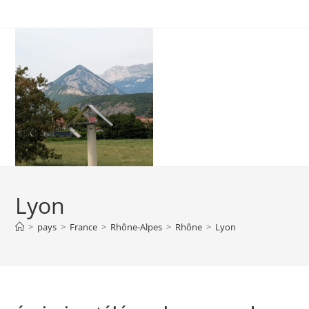
Skip
to
content
Lyon
>
pays
>
France
>
Rhône-Alpes
>
Rhône
>
Lyon