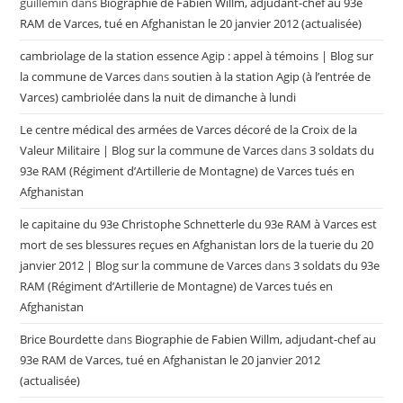
guillemin
dans
Biographie de Fabien Willm, adjudant-chef au 93e
RAM de Varces, tué en Afghanistan le 20 janvier 2012 (actualisée)
cambriolage de la station essence Agip : appel à témoins | Blog sur
la commune de Varces
dans
soutien à la station Agip (à l’entrée de
Varces) cambriolée dans la nuit de dimanche à lundi
Le centre médical des armées de Varces décoré de la Croix de la
Valeur Militaire | Blog sur la commune de Varces
dans
3 soldats du
93e RAM (Régiment d’Artillerie de Montagne) de Varces tués en
Afghanistan
le capitaine du 93e Christophe Schnetterle du 93e RAM à Varces est
mort de ses blessures reçues en Afghanistan lors de la tuerie du 20
janvier 2012 | Blog sur la commune de Varces
dans
3 soldats du 93e
RAM (Régiment d’Artillerie de Montagne) de Varces tués en
Afghanistan
Brice Bourdette
dans
Biographie de Fabien Willm, adjudant-chef au
93e RAM de Varces, tué en Afghanistan le 20 janvier 2012
(actualisée)