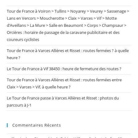
À
the
Grenoble
Tour de France à Voiron > Tullins > Noyarey > Veurey > Sassenage >
sea
Lans en Vercors > Moucherotte > Claix > Varces > Vif > Motte
pan
d’Aveillans > La Mure > Salle en Beaumont > Corps > Champsaur >
Orcières : horaire de passage de la caravane publicitaire et des
coureurs cyclistes
Tour de France à Varces Allières et Risset : routes fermées ? à quelle
heure ?
Le Tour de France à Vif 38450 : heure de fermeture des routes ?
Tour de France à Varces Allières et Risset : routes fermées entre
Claix > Varces > Vif, à quelle heure ?
Le Tour de France passe à Varces Allières et Risset : photos du
parcours à J-1
Commentaires Récents