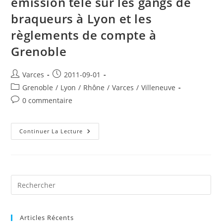
émission télé sur les gangs de
braqueurs à Lyon et les
règlements de compte à
Grenoble
Auteur/autrice
Publication
Varces
2011-09-01
de
publiée :
Post
Grenoble
/
Lyon
/
Rhône
/
Varces
/
Villeneuve
la
category:
Commentaires
0 commentaire
publication :
de
la
publication :
Émission
Continuer La Lecture
Télé
Sur
Les
Gangs
De
Braqueurs
À
Pre
Lyon
Es
Et
Les
to
Règlements
De
Articles Récents
clo
Compte