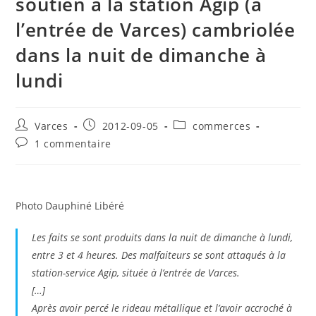
soutien à la station Agip (à
l’entrée de Varces) cambriolée
dans la nuit de dimanche à
lundi
Auteur/autrice
Publication
Post
Varces
2012-09-05
commerces
de
publiée :
category:
Commentaires
1 commentaire
la
de
publication :
la
publication :
Photo Dauphiné Libéré
Les faits se sont produits dans la nuit de dimanche à lundi,
entre 3 et 4 heures. Des malfaiteurs se sont attaqués à la
station-service Agip, située à l’entrée de Varces.
[…]
Après avoir percé le rideau métallique et l’avoir accroché à