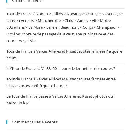
Articles Récents
clo
:
the
Tour de France à Voiron > Tullins > Noyarey > Veurey > Sassenage >
sea
Lans en Vercors > Moucherotte > Claix > Varces > Vif > Motte
pan
d’Aveillans > La Mure > Salle en Beaumont > Corps > Champsaur >
Orcières : horaire de passage de la caravane publicitaire et des
coureurs cyclistes
Tour de France à Varces Allières et Risset : routes fermées ? à quelle
heure ?
Le Tour de France à Vif 38450 : heure de fermeture des routes ?
Tour de France à Varces Allières et Risset : routes fermées entre
Claix > Varces > Vif, à quelle heure ?
Le Tour de France passe à Varces Allières et Risset : photos du
parcours à J-1
Commentaires Récents