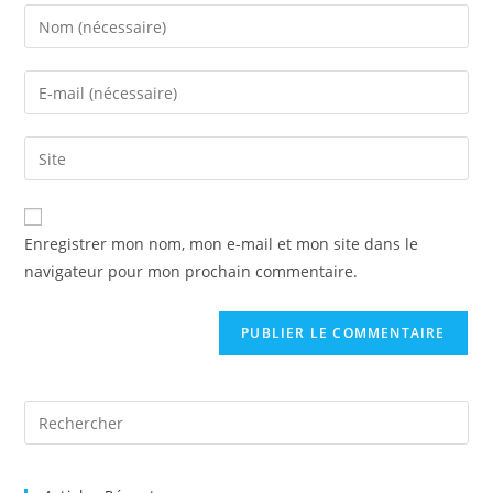
Enter
your
name
Enter
or
your
username
email
Saisir
to
address
l’URL
comment
to
de
A
comment
votre
Enregistrer mon nom, mon e-mail et mon site dans le
l
site
navigateur pour mon prochain commentaire.
t
(facultatif)
e
r
n
a
t
Pre
i
Es
v
to
e