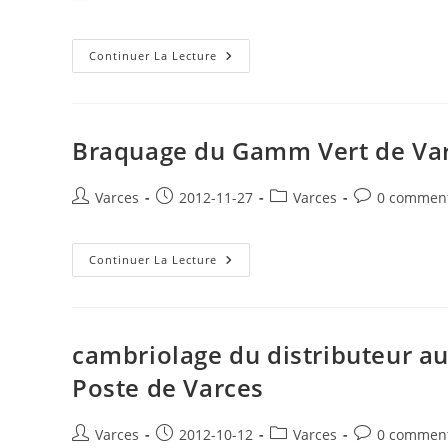
de
publiée :
category:
de
la
la
publication :
Apéritif
publication :
Continuer La Lecture
Solidaire
Le
Vendredi
21
Décembre
2012
Braquage du Gamm Vert de Varc
Dès
18h
À
L’Oriel
Auteur/autrice
Publication
Post
Commentaire
Varces
2012-11-27
Varces
0 comment
de
publiée :
category:
de
la
la
publication :
Braquage
publication :
Continuer La Lecture
Du
Gamm
Vert
De
Varces
Ce
cambriolage du distributeur au
Lundi
De
Poste de Varces
2012
Vers
19h
Auteur/autrice
Publication
Post
Commentaire
Varces
2012-10-12
Varces
0 comment