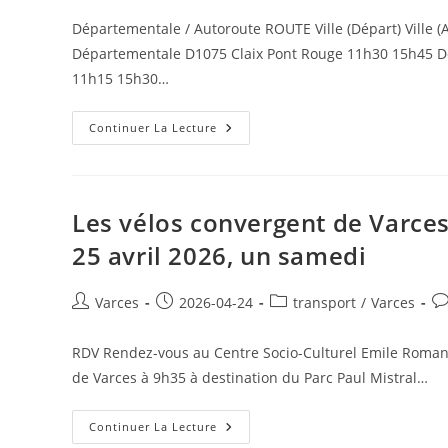
En
la
la
Vercors
Départementale / Autoroute ROUTE Ville (Départ) Ville (
publication :
publica
>
Départementale D1075 Claix Pont Rouge 11h30 15h45 
Moucherotte
>
11h15 15h30…
Claix
>
Varces
>
Tour
Continuer La Lecture
Vif
De
>
France
Motte
À
D’Aveillans
Varces
>
Allières
La
Et
Les vélos convergent de Varces 
Mure
Risset
>
:
25 avril 2026, un samedi
Salle
Routes
En
Fermées
Beaumont
?
>
À
Auteur/autrice
Publication
Post
Co
Varces
2026-04-24
transport
/
Varces
Corps
Quelle
>
de
publiée :
category:
de
Heure
Champsaur
?
la
la
>
RDV Rendez-vous au Centre Socio-Culturel Emile Romanet
Orcières
publication :
pu
de Varces à 9h35 à destination du Parc Paul Mistral…
:
Horaire
De
Passage
Les
Continuer La Lecture
De
Vélos
La