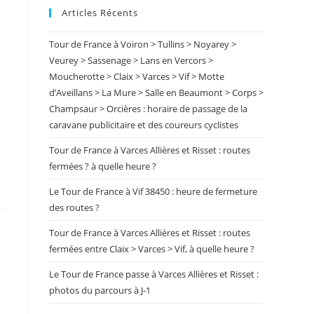
Articles Récents
close
the
Tour de France à Voiron > Tullins > Noyarey >
search
Veurey > Sassenage > Lans en Vercors >
panel.
Moucherotte > Claix > Varces > Vif > Motte
d’Aveillans > La Mure > Salle en Beaumont > Corps >
Champsaur > Orcières : horaire de passage de la
caravane publicitaire et des coureurs cyclistes
Tour de France à Varces Allières et Risset : routes
fermées ? à quelle heure ?
Le Tour de France à Vif 38450 : heure de fermeture
des routes ?
Tour de France à Varces Allières et Risset : routes
e
fermées entre Claix > Varces > Vif, à quelle heure ?
Le Tour de France passe à Varces Allières et Risset :
photos du parcours à J-1