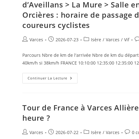
d’Aveillans > La Mure > Salle
Orcières : horaire de passage d
coureurs cyclistes
Auteur/autrice
Publication
Post
C
Varces
2026-07-23
Isère
/
Varces
/
Vif
de
publiée :
category:
d
la
la
Parcours Nbre de km de l'arrivée Nbre de km du départ
publication :
pu
40km/h si 38km/h FRANCE 10:10:00 12:35:00 12:35:00 12
Tour
Continuer La Lecture
De
France
À
Voiron
>
Tullins
Tour de France à Varces Allière
>
Noyarey
heure ?
>
Veurey
>
Sassenage
Auteur/autrice
Publication
Post
Comme
Varces
2026-07-22
Isère
/
Varces
0 
>
de
publiée :
category:
de
Lans