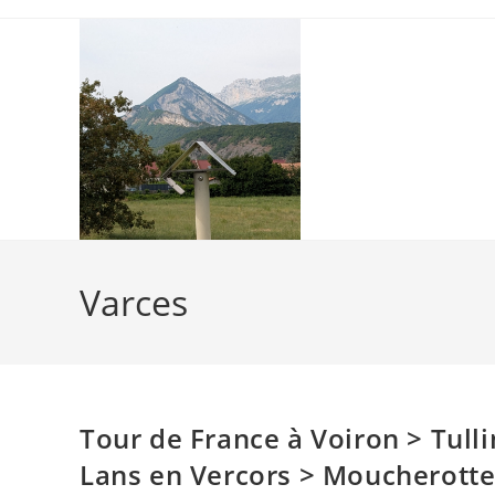
Skip
to
content
Varces
Tour de France à Voiron > Tull
Lans en Vercors > Moucherotte 