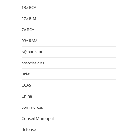
13e BCA
27e BIM
7e BCA
93e RAM
Afghanistan
associations
Brésil
CCAS
Chine
commerces
Conseil Municipal
er à la page suivante
défense