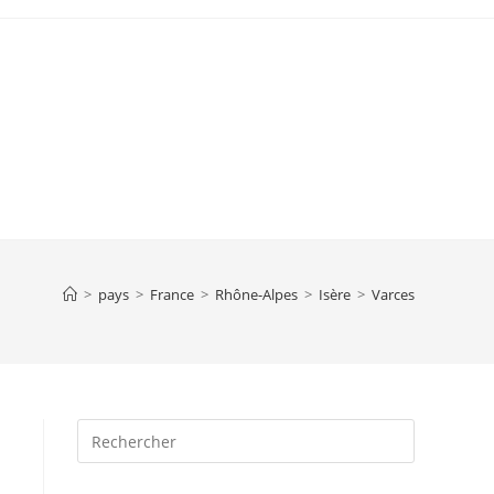
>
pays
>
France
>
Rhône-Alpes
>
Isère
>
Varces
Press
Escape
to