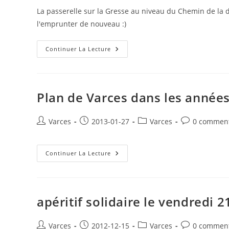
Varces
la
la
La passerelle sur la Gresse au niveau du Chemin de la di
publication :
publication :
l'emprunter de nouveau :)
La
Continuer La Lecture
Passerelle
Sur
La
Gresse
À
VARCES
Plan de Varces dans les année
Est
Réouverte
:)
Auteur/autrice
Publication
Post
Commentaire
Varces
2013-01-27
Varces
0 comment
de
publiée :
category:
de
la
la
publication :
Plan
publication :
Continuer La Lecture
De
Varces
Dans
Les
Années
1920-
apéritif solidaire le vendredi 
1930
Auteur/autrice
Publication
Post
Commentaire
Varces
2012-12-15
Varces
0 comment