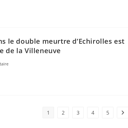
 le double meurtre d’Echirolles est
re de la Villeneuve
s
aire
1
2
3
4
5
All