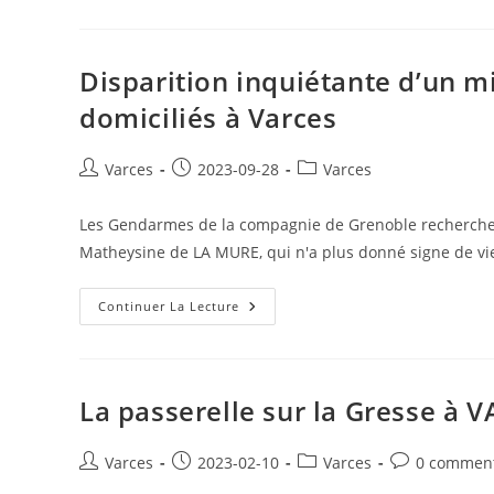
Convergent
Caravane
De
Publicitaire
Varces
Et
(et
Des
Toute
Disparition inquiétante d’un m
Coureurs
L’agglo)
Cyclistes
À
domiciliés à Varces
Grenoble
PPM
Le
25
Auteur/autrice
Publication
Post
Varces
2023-09-28
Varces
Avril
de
publiée :
category:
2026,
Un
la
Samedi
Les Gendarmes de la compagnie de Grenoble recherchent
publication :
Matheysine de LA MURE, qui n'a plus donné signe de v
Disparition
Continuer La Lecture
Inquiétante
D’un
Mineur
De
15
Ans
La passerelle sur la Gresse à V
Dont
Les
Parents
Sont
Auteur/autrice
Publication
Post
Commentaire
Varces
2023-02-10
Varces
0 comment
Domiciliés
de
publiée :
category:
de
À