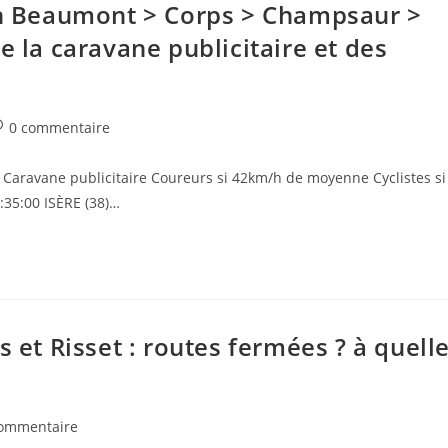
 en Beaumont > Corps > Champsaur >
e la caravane publicitaire et des
ommentaires
0 commentaire
e
 Caravane publicitaire Coureurs si 42km/h de moyenne Cyclistes si
blication :
:35:00 ISÈRE (38)…
s et Risset : routes fermées ? à quell
ntaires
commentaire