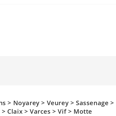
ins > Noyarey > Veurey > Sassenage >
> Claix > Varces > Vif > Motte